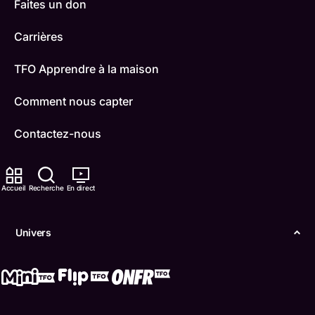
Faites un don
Carrières
TFO Apprendre à la maison
Comment nous capter
Contactez-nous
ONFR
Accueil
Recherche
En direct
IDÉLLO
Boukili
Univers
Conditions d'utilisation
Accessibilité