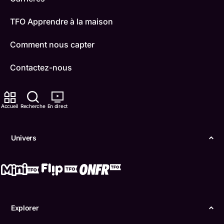
TFO Apprendre à la maison
Comment nous capter
Contactez-nous
ONFR
Accueil
Recherche
En direct
IDÉLLO
Boukili
Univers
Conditions d'utilisation
Accessibilité
Confidentialité
Explorer