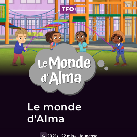
Le monde
d'Alma
2021
22 min
Jeunesse
G