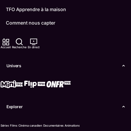
TFO Apprendre à la maison
Comment nous capter
Contactez-nous
Accueil
Recherche
En direct
ONFR
IDÉLLO
Univers
Boukili
Conditions d'utilisation
Accessibilité
Explorer
Confidentialité
Séries
Films
Cinéma canadien
Documentaires
Animations
© Office des télécommunications éducatives de