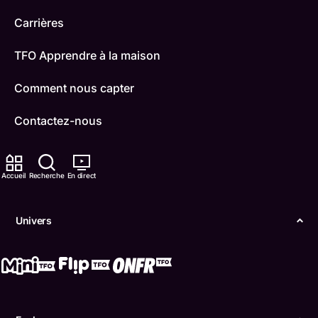
Carrières
TFO Apprendre à la maison
Comment nous capter
Contactez-nous
ONFR
Accueil
Recherche
En direct
IDÉLLO
Boukili
Univers
Conditions d'utilisation
Accessibilité
Confidentialité