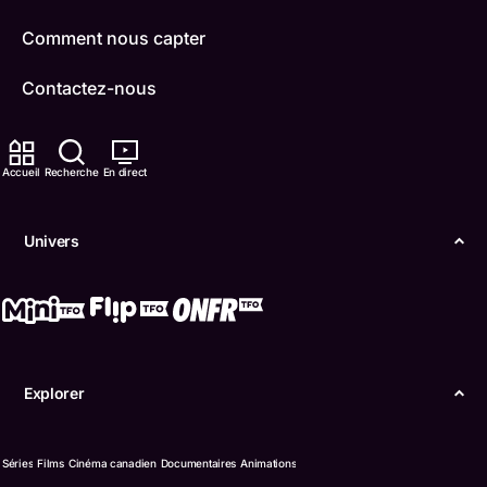
Comment nous capter
Contactez-nous
ONFR
Accueil
Recherche
En direct
IDÉLLO
Boukili
Univers
Conditions d'utilisation
Accessibilité
Confidentialité
Explorer
© Office des télécommunications éducatives de
langue française de l’Ontario (TFO) - 2026
Séries
Films
Cinéma canadien
Documentaires
Animations