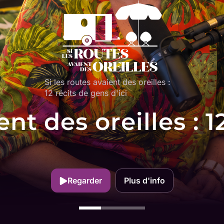
Si les routes avaient des oreilles :
12 récits de gens d'ici
ent des oreilles : 
Regarder
Plus d'info