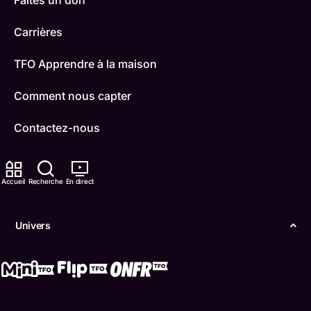
Faites un don
Carrières
TFO Apprendre à la maison
Comment nous capter
Contactez-nous
ONFR
Accueil
Recherche
En direct
IDÉLLO
Boukili
Univers
Conditions d'utilisation
Accessibilité