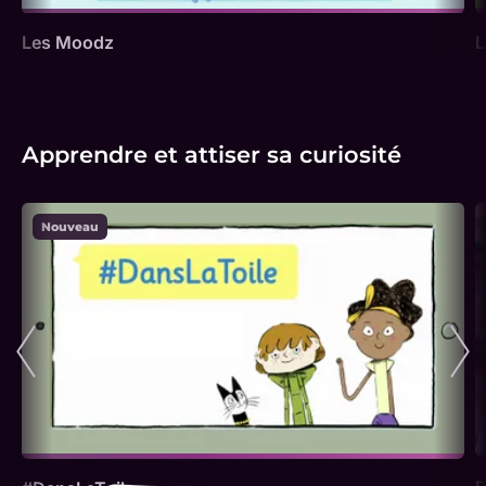
Les Moodz
L
Apprendre et attiser sa curiosité
Nouveau