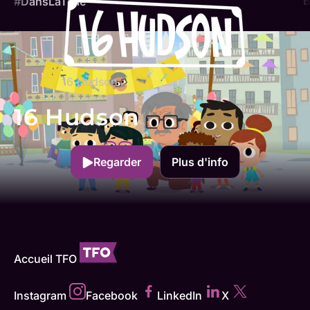
B
#DansLaToile
16 Hudson
16 Hudson
Regarder
Plus d'info
Accueil TFO
Instagram
Facebook
LinkedIn
X