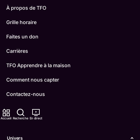
À propos de TFO
Grille horaire
Faites un don
Carrières
TFO Apprendre à la maison
Comment nous capter
Contactez-nous
ONFR
Accueil
Recherche
En direct
IDÉLLO
Boukili
Univers