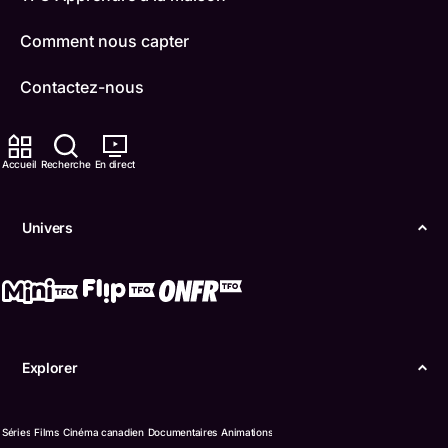
Comment nous capter
Contactez-nous
ONFR
Accueil
Recherche
En direct
IDÉLLO
Boukili
Univers
Conditions d'utilisation
Accessibilité
Confidentialité
Explorer
© Office des télécommunications éducatives de
langue française de l’Ontario (TFO) - 2026
Séries
Films
Cinéma canadien
Documentaires
Animations