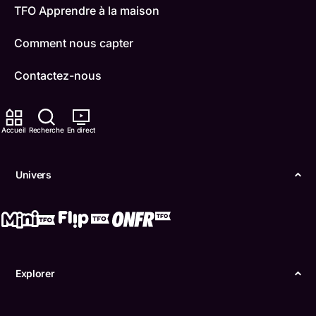
TFO Apprendre à la maison
Comment nous capter
Contactez-nous
ONFR
Accueil
Recherche
En direct
IDÉLLO
Boukili
Univers
Conditions d'utilisation
Accessibilité
Confidentialité
Explorer
© Office des télécommunications éducatives de