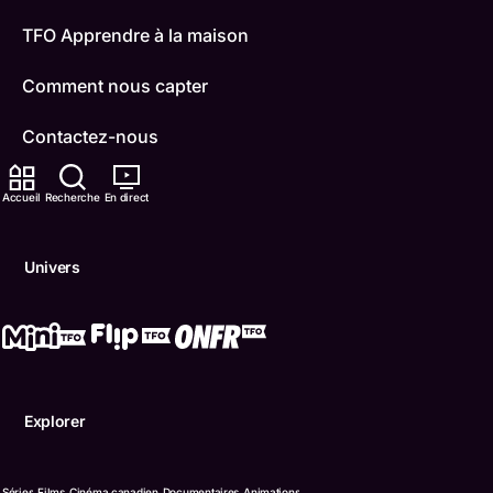
TFO Apprendre à la maison
Comment nous capter
Contactez-nous
ONFR
Accueil
Recherche
En direct
IDÉLLO
Univers
Boukili
Conditions d'utilisation
Accessibilité
Explorer
Confidentialité
© Office des télécommunications éducatives de langue f
Séries
Films
Cinéma canadien
Documentaires
Animations