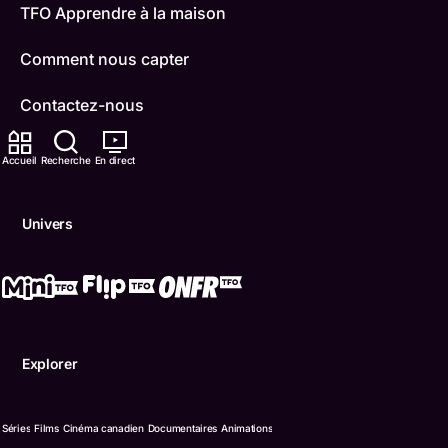
TFO Apprendre à la maison
Comment nous capter
Contactez-nous
ONFR
Accueil
Recherche
En direct
IDÉLLO
Univers
Boukili
Conditions d'utilisation
Accessibilité
Explorer
Confidentialité
© Office des télécommunications éducatives de langue f
Séries
Films
Cinéma canadien
Documentaires
Animations