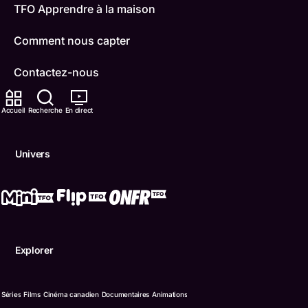
TFO Apprendre à la maison
Comment nous capter
Contactez-nous
ONFR
Accueil
Recherche
En direct
IDÉLLO
Univers
Boukili
Conditions d'utilisation
Accessibilité
Explorer
Confidentialité
© Office des télécommunications éducatives de langue f
Séries
Films
Cinéma canadien
Documentaires
Animations