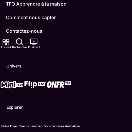
TFO Apprendre à la maison
Comment nous capter
Contactez-nous
ONFR
Accueil
Recherche
En direct
IDÉLLO
Univers
Boukili
Conditions d'utilisation
Accessibilité
Explorer
Confidentialité
© Office des télécommunications éducatives de langue f
Séries
Films
Cinéma canadien
Documentaires
Animations