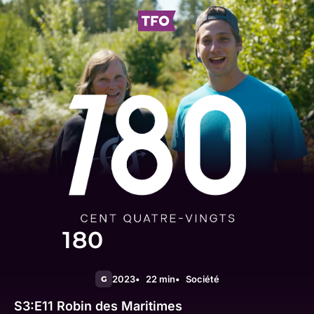
180
2023
22 min
Société
G
S3:E11
Robin des Maritimes