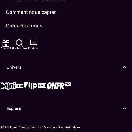
Comment nous capter
Contactez-nous
ONFR
Accueil
Recherche
En direct
IDÉLLO
Boukili
Univers
Conditions d'utilisation
Accessibilité
Confidentialité
Explorer
© Office des télécommunications éducatives de
langue française de l’Ontario (TFO) - 2026
Séries
Films
Cinéma canadien
Documentaires
Animations