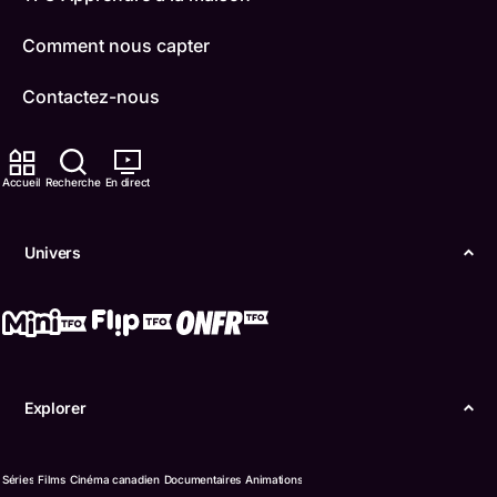
Comment nous capter
Contactez-nous
ONFR
Accueil
Recherche
En direct
IDÉLLO
Boukili
Univers
Conditions d'utilisation
Accessibilité
Confidentialité
Explorer
© Office des télécommunications éducatives de
langue française de l’Ontario (TFO) - 2026
Séries
Films
Cinéma canadien
Documentaires
Animations