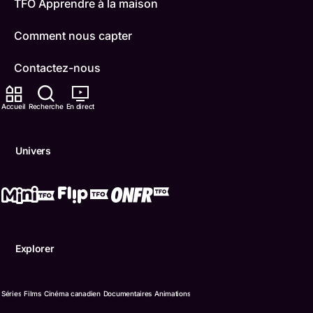
TFO Apprendre à la maison
Comment nous capter
Contactez-nous
ONFR
Accueil
Recherche
En direct
IDÉLLO
Univers
Boukili
Conditions d'utilisation
Accessibilité
Explorer
Confidentialité
© Office des télécommunications éducatives de langue f
Séries
Films
Cinéma canadien
Documentaires
Animations