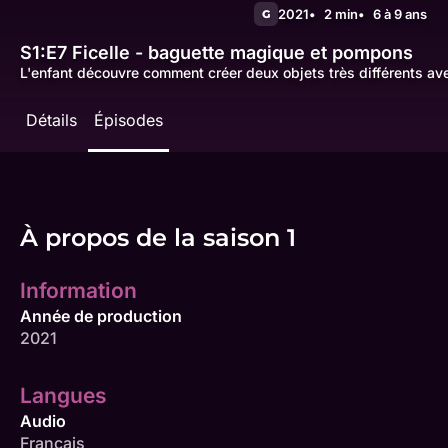
2021
2 min
6 à 9 ans
G
S1:E7
Ficelle - baguette magique et pompons
L'enfant découvre comment créer deux objets très différents avec
Détails
Épisodes
À propos de la saison 1
Information
Année de production
2021
Langues
Audio
Français