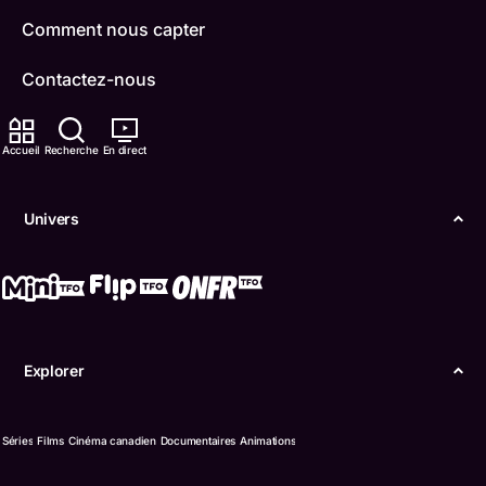
Comment nous capter
Contactez-nous
ONFR
Accueil
Recherche
En direct
IDÉLLO
Univers
Boukili
Conditions d'utilisation
Accessibilité
Explorer
Confidentialité
© Office des télécommunications éducatives de
Séries
Films
Cinéma canadien
Documentaires
Animations
langue française de l’Ontario (TFO) - 2026