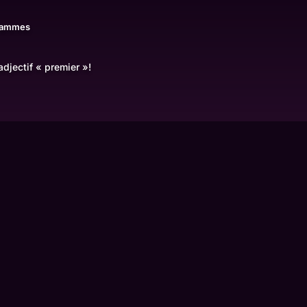
rammes
djectif « premier »!