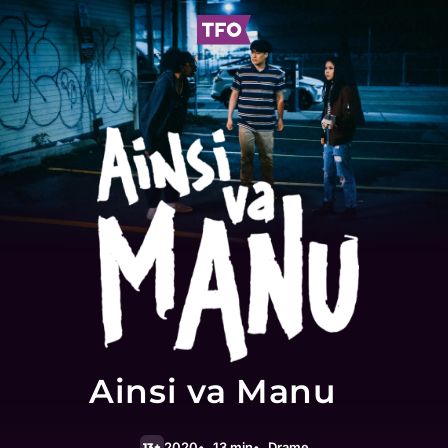
Ainsi va Manu
2020
13 min
Drame
13+