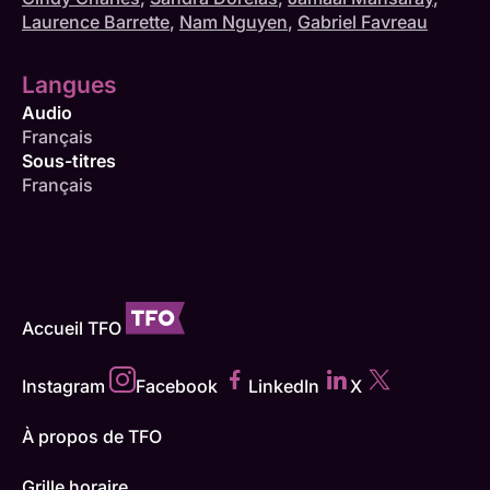
Laurence Barrette
,
Nam Nguyen
,
Gabriel Favreau
Langues
Audio
Français
Sous-titres
Français
Accueil TFO
Instagram
Facebook
LinkedIn
X
À propos de TFO
Grille horaire