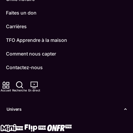
Faites un don
Carrières
TFO Apprendre à la maison
Comment nous capter
Contactez-nous
ONFR
Accueil
Recherche
En direct
IDÉLLO
Boukili
Univers
Conditions d'utilisation