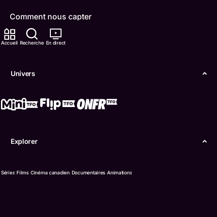
Comment nous capter
Contactez-nous
Accueil
Recherche
En direct
ONFR
Univers
IDÉLLO
Boukili
Conditions d'utilisation
Explorer
Accessibilité
Confidentialité
Séries
Films
Cinéma canadien
Documentaires
Animations
© Office des télécommunications éducatives de
langue française de l’Ontario (TFO) - 2026