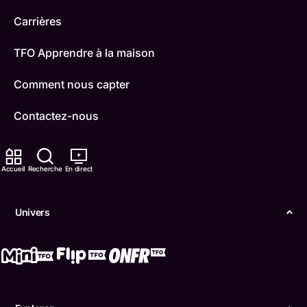
Carrières
TFO Apprendre à la maison
Comment nous capter
Contactez-nous
ONFR
Accueil
Recherche
En direct
IDÉLLO
Boukili
Univers
Conditions d'utilisation
Accessibilité
Confidentialité