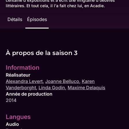
centaine d'expositions et a écrit une vingtaine d'oeuvres
littéraires. Et tout cela, il l'a fait chez lui, en Acadie.
Détails
Épisodes
À propos de la saison 3
Information
Réalisateur
Alexandra Levert
,
Joanne Belluco
,
Karen
Vanderborght
,
Linda Godin
,
Maxime Delaquis
Année de production
2014
Langues
Audio