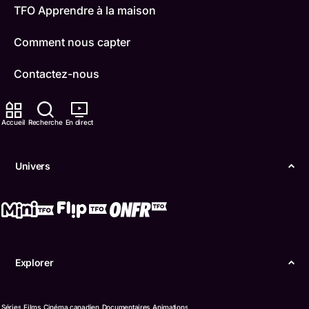
TFO Apprendre à la maison
Comment nous capter
Contactez-nous
ONFR
Accueil
Recherche
En direct
IDÉLLO
Univers
Boukili
Conditions d'utilisation
Accessibilité
Explorer
Confidentialité
© Office des télécommunications éducatives de
Séries
Films
Cinéma canadien
Documentaires
Animations