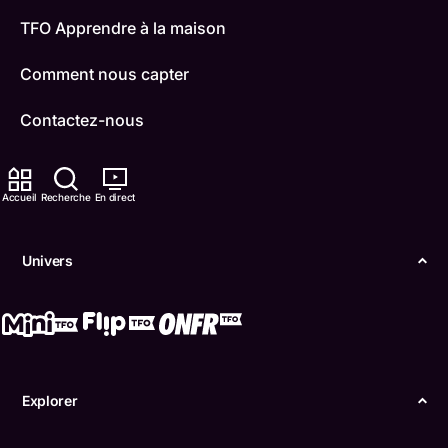
TFO Apprendre à la maison
Comment nous capter
Contactez-nous
ONFR
Accueil
Recherche
En direct
IDÉLLO
Boukili
Univers
Conditions d'utilisation
Accessibilité
Confidentialité
Explorer
© Office des télécommunications éducatives de