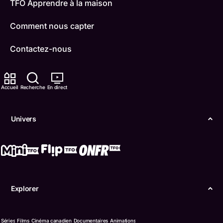
TFO Apprendre à la maison
Comment nous capter
Contactez-nous
ONFR
Accueil
Recherche
En direct
IDÉLLO
Boukili
Univers
Conditions d'utilisation
Accessibilité
Confidentialité
Explorer
© Office des télécommunications éducatives de
langue française de l’Ontario (TFO) - 2026
Séries
Films
Cinéma canadien
Documentaires
Animations