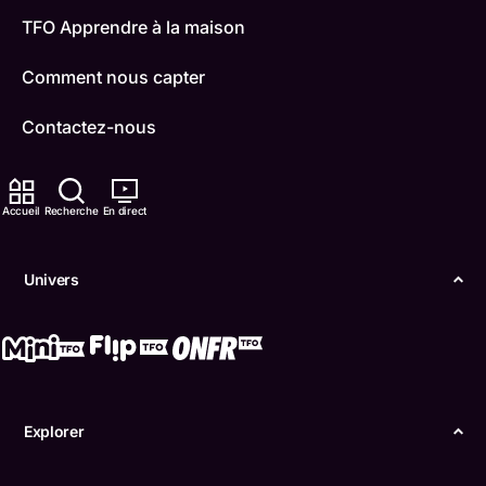
TFO Apprendre à la maison
Comment nous capter
Contactez-nous
ONFR
Accueil
Recherche
En direct
IDÉLLO
Boukili
Univers
Conditions d'utilisation
Accessibilité
Confidentialité
Explorer
© Office des télécommunications éducatives de