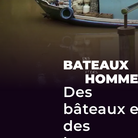
Des
bâteaux e
des