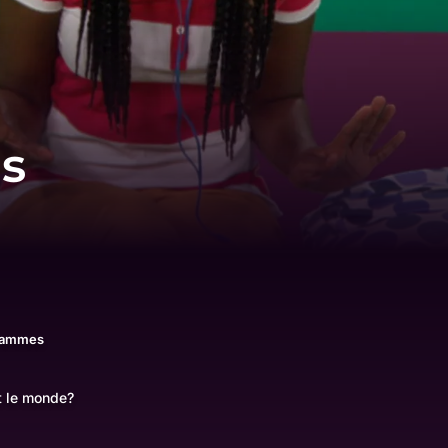
es
rammes
ut le monde?