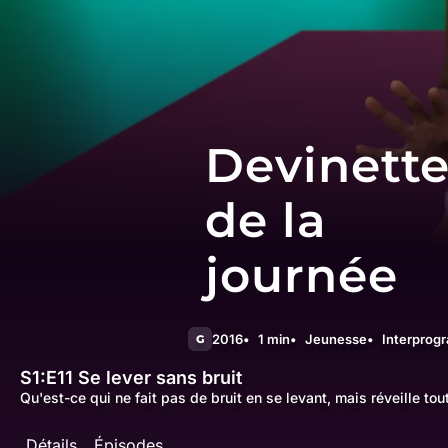
Devinett
de la
journée
2016
1 min
Jeunesse
Interprog
G
S1:E11
Se lever sans bruit
Qu'est-ce qui ne fait pas de bruit en se levant, mais réveille to
Détails
Épisodes