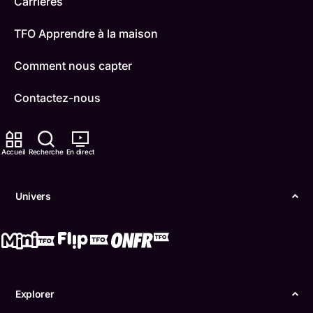
Carrières
TFO Apprendre à la maison
Comment nous capter
Contactez-nous
ONFR
Accueil
Recherche
En direct
IDÉLLO
Boukili
Univers
Conditions d'utilisation
Accessibilité
Confidentialité
Explorer