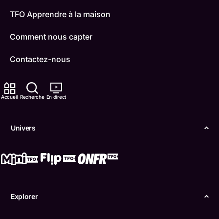
TFO Apprendre à la maison
Comment nous capter
Contactez-nous
ONFR
Accueil
Recherche
En direct
IDÉLLO
Boukili
Univers
Conditions d'utilisation
Accessibilité
Confidentialité
Explorer
© Office des télécommunications éducatives de