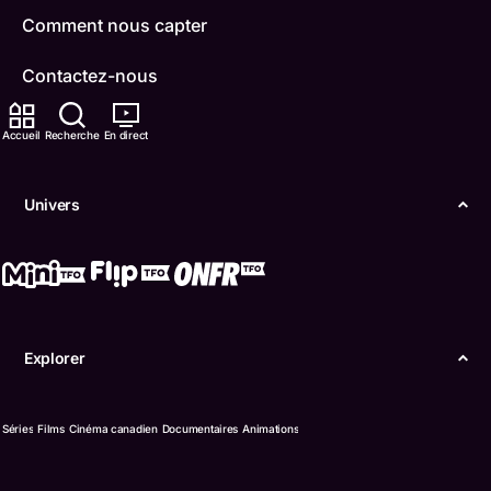
Comment nous capter
Contactez-nous
ONFR
Accueil
Recherche
En direct
IDÉLLO
Univers
Boukili
Conditions d'utilisation
Accessibilité
Explorer
Confidentialité
© Office des télécommunications éducatives de
Séries
Films
Cinéma canadien
Documentaires
Animations
langue française de l’Ontario (TFO) - 2026