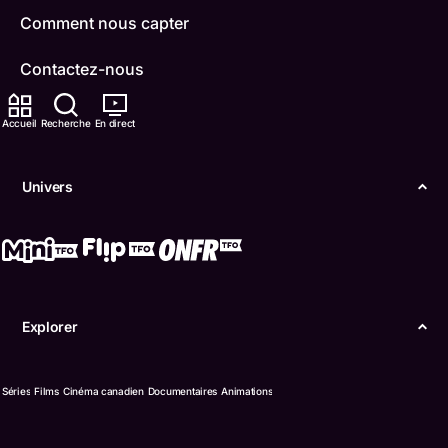
Comment nous capter
Contactez-nous
ONFR
Accueil
Recherche
En direct
IDÉLLO
Univers
Boukili
Conditions d'utilisation
Accessibilité
Explorer
Confidentialité
© Office des télécommunications éducatives de
Séries
Films
Cinéma canadien
Documentaires
Animations
langue française de l’Ontario (TFO) - 2026