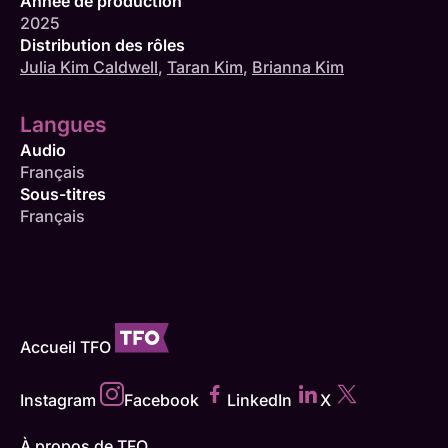
Année de production
2025
Distribution des rôles
Julia Kim Caldwell
,
Taran Kim
,
Brianna Kim
Langues
Audio
Français
Sous-titres
Français
Accueil TFO
Instagram
Facebook
LinkedIn
X
À propos de TFO