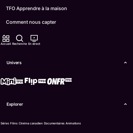
TFO Apprendre à la maison
Comment nous capter
Contactez-nous
Accueil
Recherche
En direct
ONFR
IDÉLLO
Univers
Boukili
Conditions d'utilisation
Accessibilité
Explorer
Confidentialité
Séries
Films
Cinéma canadien
Documentaires
Animations
© Office des télécommunications éducatives de