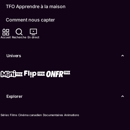
TFO Apprendre à la maison
Comment nous capter
Contactez-nous
Accueil
Recherche
En direct
ONFR
Univers
IDÉLLO
Boukili
Conditions d'utilisation
Explorer
Accessibilité
Confidentialité
Séries
Films
Cinéma canadien
Documentaires
Animations
© Office des télécommunications éducatives de