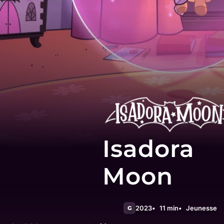
Isadora
Moon
2023
11 min
Jeunesse
G