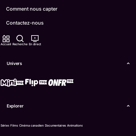
Comment nous capter
Contactez-nous
ONFR
Accueil
Recherche
En direct
IDÉLLO
Univers
Boukili
Conditions d'utilisation
Accessibilité
Explorer
Confidentialité
© Office des télécommunications éducatives de
Séries
Films
Cinéma canadien
Documentaires
Animations
langue française de l’Ontario (TFO) - 2026