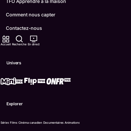
TFO Apprendre à la maison
Comment nous capter
Contactez-nous
ONFR
Accueil
Recherche
En direct
IDÉLLO
Univers
Boukili
Conditions d'utilisation
Accessibilité
Explorer
Confidentialité
© Office des télécommunications éducatives de langue f
Séries
Films
Cinéma canadien
Documentaires
Animations