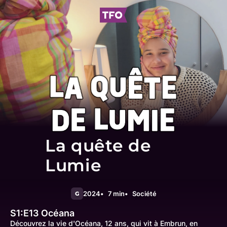
La quête de
Lumie
2024
7 min
Société
G
S1:E13
Océana
Découvrez la vie d'Océana, 12 ans, qui vit à Embrun, en