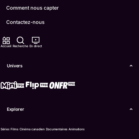
Comment nous capter
Contactez-nous
ONFR
Accueil
Recherche
En direct
IDÉLLO
Boukili
Univers
Conditions d'utilisation
Accessibilité
Confidentialité
Explorer
© Office des télécommunications éducatives de
langue française de l’Ontario (TFO) - 2026
Séries
Films
Cinéma canadien
Documentaires
Animations