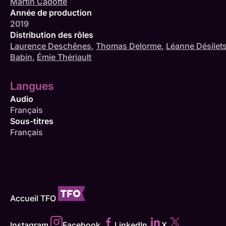
Martin Cadotte
Année de production
2019
Distribution des rôles
Laurence Deschênes
,
Thomas Delorme
,
Léanne Désilet
Babin
,
Émie Thériault
Langues
Audio
Français
Sous-titres
Français
Accueil TFO
Instagram
Facebook
LinkedIn
X