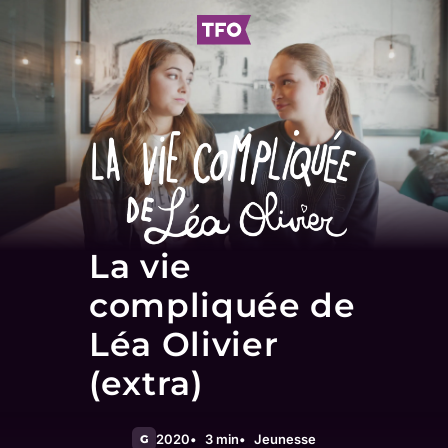
La vie
compliquée de
Léa Olivier
(extra)
2020
3 min
Jeunesse
G