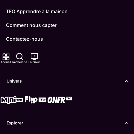
TFO Apprendre à la maison
Comment nous capter
Contactez-nous
ONFR
Accueil
Recherche
En direct
IDÉLLO
Boukili
Univers
Conditions d'utilisation
Accessibilité
Confidentialité
Explorer