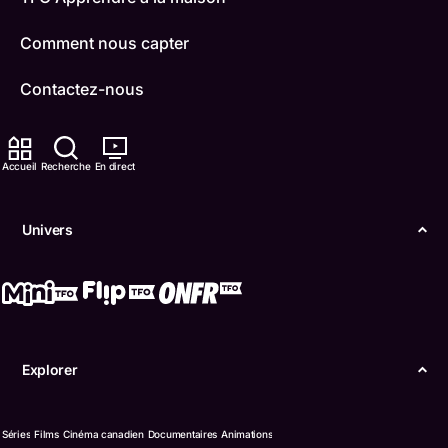
Comment nous capter
Contactez-nous
ONFR
Accueil
Recherche
En direct
IDÉLLO
Boukili
Univers
Conditions d'utilisation
Accessibilité
Confidentialité
Explorer
© Office des télécommunications éducatives de
langue française de l’Ontario (TFO) - 2026
Séries
Films
Cinéma canadien
Documentaires
Animations