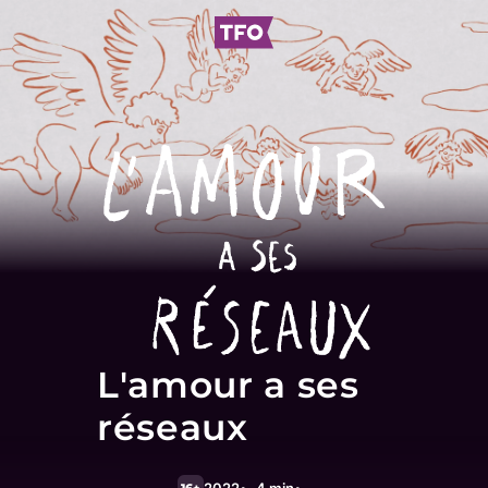
L'amour a ses
réseaux
2022
4 min
16+