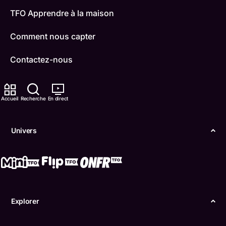
TFO Apprendre à la maison
Comment nous capter
Contactez-nous
ONFR
Accueil
Recherche
En direct
IDÉLLO
Boukili
Univers
Conditions d'utilisation
Accessibilité
Confidentialité
Explorer
© Office des télécommunications éducatives de