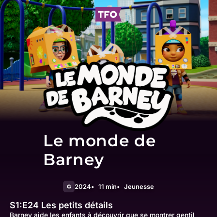
Le monde de
Barney
2024
11 min
Jeunesse
G
S1:E24
Les petits détails
Barney aide les enfants à découvrir que se montrer gentil