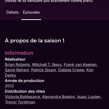
choses ne se déroulent pas exactement comme prévu.
Détails
Épisodes
À propos de la saison 1
Information
Réalisateur
Brian Roberts
,
Mitchell T. Ness
,
Frank van Keeken
,
Samir Rehem
,
Patrick Sisam
,
Debbie Crewe
,
Kim
Derko
Année de production
2012
Distribution des rôles
Victoria Baldesarra
,
Alexandra Beaton
,
Isaac Lupien
,
Trevor Tordjman