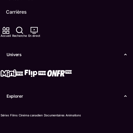
Carrières
TFO Apprendre à la maison
Accueil
Recherche
En direct
Comment nous capter
Contactez-nous
Univers
ONFR
IDÉLLO
Boukili
Explorer
Conditions d'utilisation
Séries
Films
Cinéma canadien
Documentaires
Animations
Accessibilité