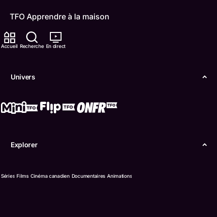
TFO Apprendre à la maison
Comment nous capter
Accueil
Recherche
En direct
Contactez-nous
Univers
ONFR
IDÉLLO
Boukili
Explorer
Conditions d'utilisation
Accessibilité
Séries
Films
Cinéma canadien
Documentaires
Animations
Confidentialité