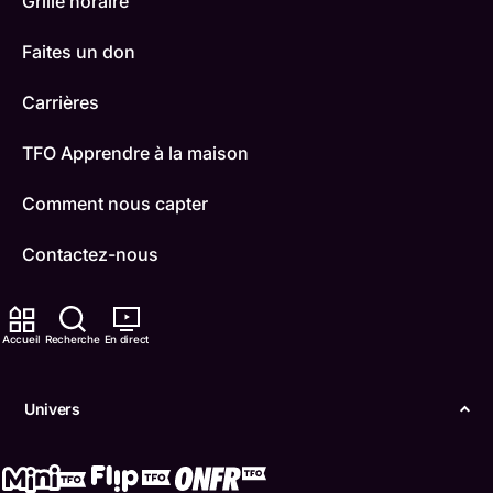
Grille horaire
Faites un don
Carrières
TFO Apprendre à la maison
Comment nous capter
Contactez-nous
ONFR
Accueil
Recherche
En direct
IDÉLLO
Boukili
Univers
Conditions d'utilisation