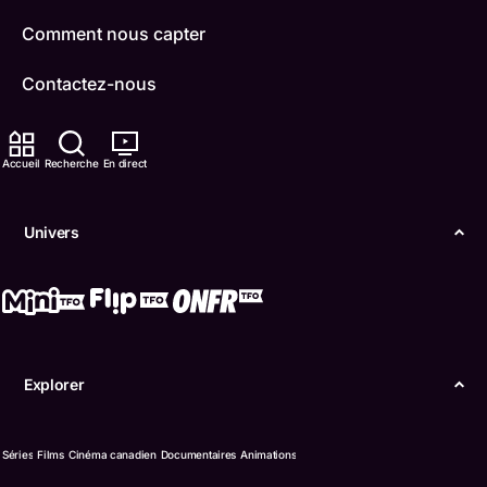
Comment nous capter
Contactez-nous
ONFR
Accueil
Recherche
En direct
IDÉLLO
Boukili
Univers
Conditions d'utilisation
Accessibilité
Confidentialité
Explorer
© Office des télécommunications éducatives de
langue française de l’Ontario (TFO) - 2026
Séries
Films
Cinéma canadien
Documentaires
Animations