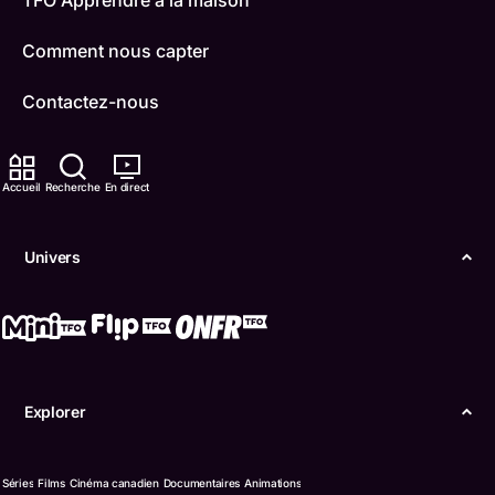
TFO Apprendre à la maison
Comment nous capter
Contactez-nous
ONFR
Accueil
Recherche
En direct
IDÉLLO
Boukili
Univers
Conditions d'utilisation
Accessibilité
Confidentialité
Explorer
© Office des télécommunications éducatives de
langue française de l’Ontario (TFO) - 2026
Séries
Films
Cinéma canadien
Documentaires
Animations