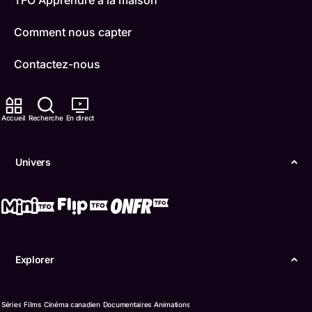
TFO Apprendre à la maison
Comment nous capter
Contactez-nous
ONFR
Accueil
Recherche
En direct
IDÉLLO
Boukili
Univers
Conditions d'utilisation
Accessibilité
Confidentialité
Explorer
© Office des télécommunications éducatives de
langue française de l’Ontario (TFO) - 2026
Séries
Films
Cinéma canadien
Documentaires
Animations